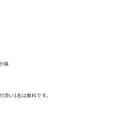
示場
添い1名は無料です。