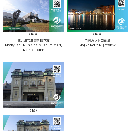
（16:9）
（16:9）
北九州市立美術館本館
門司港レトロ夜景
Kitakyushu Municipal Museum of Art,
Mojiko Retro Night View
Main building
（4:3）