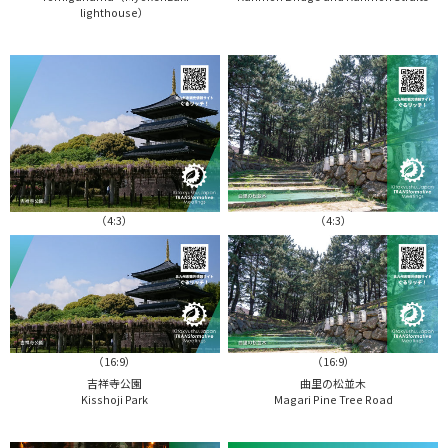
lighthouse）
（4:3）
（4:3）
（16:9）
（16:9）
吉祥寺公園
曲里の松並木
Kisshoji Park
Magari Pine Tree Road