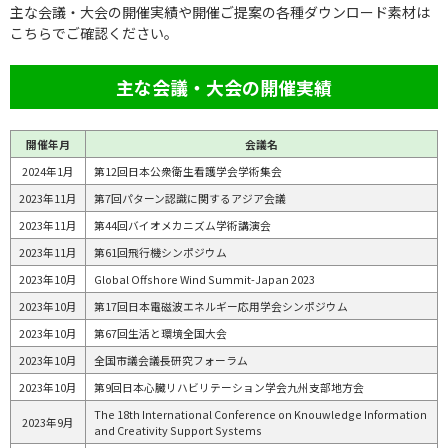
主な会議・大会の開催実績や開催ご提案の各種ダウンロード素材は
こちらでご確認ください。
主な会議・大会の開催実績
開催年月
会議名
2024年1月
第12回日本公衆衛生看護学会学術集会
2023年11月
第7回パターン認識に関するアジア会議
2023年11月
第44回バイオメカニズム学術講演会
2023年11月
第61回飛行機シンポジウム
2023年10月
Global Offshore Wind Summit-Japan 2023
2023年10月
第17回日本電磁波エネルギー応用学会シンポジウム
2023年10月
第67回生活と環境全国大会
2023年10月
全国市議会議長研究フォーラム
2023年10月
第9回日本心臓リハビリテーション学会九州支部地方会
The 18th International Conference on Knouwledge Information
2023年9月
and Creativity Support Systems