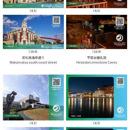
（4:3）
（4:3）
（16:9）
（16:9）
若松南海岸通り
平尾台鍾乳洞
Wakamatsu south coast street
Hiraodai Limestone Caves
（4:3）
（4:3）