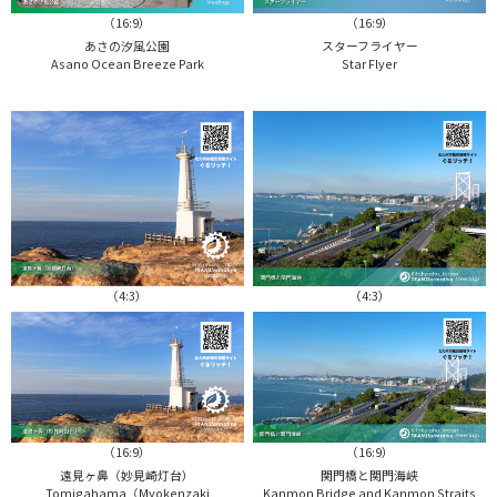
（16:9）
（16:9）
あさの汐風公園
スターフライヤー
Asano Ocean Breeze Park
Star Flyer
（4:3）
（4:3）
（16:9）
（16:9）
遠見ヶ鼻（妙見崎灯台）
関門橋と関門海峡
Tomigahama（Myokenzaki
Kanmon Bridge and Kanmon Straits