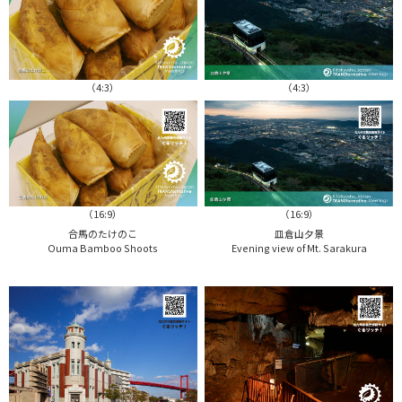
（4:3）
（4:3）
（16:9）
（16:9）
合馬のたけのこ
皿倉山夕景
Ouma Bamboo Shoots
Evening view of Mt. Sarakura