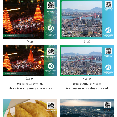
（4:3）
（4:3）
（16:9）
（16:9）
戸畑祇園大山笠行事
高塔山公園からの風景
Tobata Gion Oyamagasa Festival
Scenery from Takatoyama Park