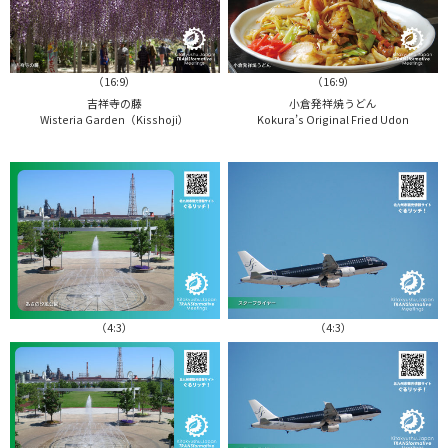
（16:9）
（16:9）
吉祥寺の藤
小倉発祥焼うどん
Wisteria Garden（Kisshoji）
Kokura’s Original Fried Udon
（4:3）
（4:3）