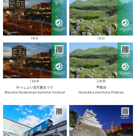
（4:3）
（4:3）
（16:9）
（16:9）
わっしょい百万夏まつり
平尾台
Wasshoi Hyakuman Summer Festival
Hiraodai Limestone Plateau