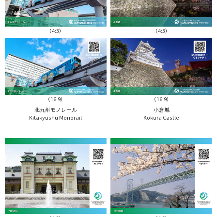
（4:3）
（4:3）
（16:9）
（16:9）
北九州モノレール
小倉城
Kitakyushu Monorail
Kokura Castle