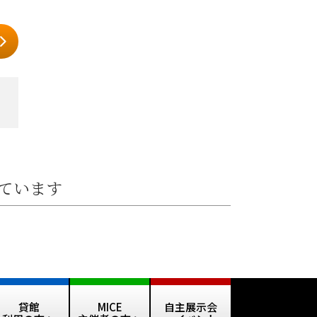
しています
貸館
MICE
自主展示会