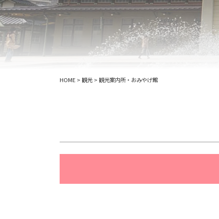
HOME
>
観光
>
観光案内所・おみやげ館