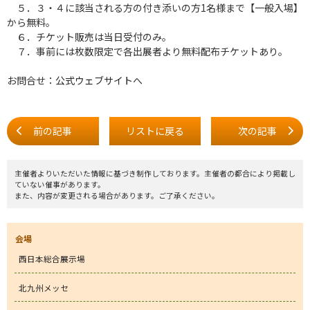
５．３・４に該当される方の付き添いの方1名様まで【一般入場】
から無料。
６．チケット販売は当日受付のみ。
７．事前には枚数限定で各出展者より無料配布チケットあり。
お問合せ：
公式ウェブサイト
へ
前の記事
リストに戻る
次の記事
主催者よりいただいた情報に基づき制作しております。主催者の都合により掲載し
ていない催事があります。
また、内容が変更される場合があります。ご了承ください。
会場
西日本総合展示場
北九州メッセ